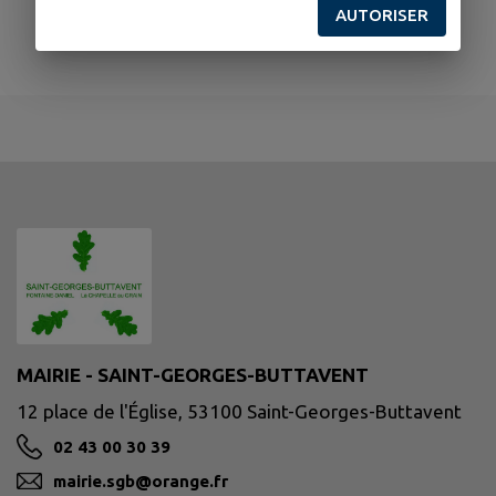
AUTORISER
MAIRIE - SAINT-GEORGES-BUTTAVENT
12 place de l'Église, 53100 Saint-Georges-Buttavent
02 43 00 30 39
mairie.sgb@orange.fr