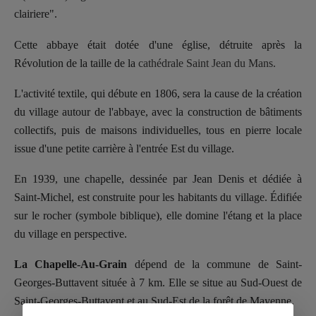
clairiere".
Cette abbaye était dotée d'une église, détruite après la
Révolution
de la taille de la
cathédrale Saint Jean du Mans.
L'activité textile, qui débute en 1806, sera la cause de la création
du village autour de l'abbaye, avec la construction de bâtiments
collectifs, puis de maisons individuelles, tous en pierre locale
issue d'une petite carrière à l'entrée Est du village.
En 1939, une chapelle, dessinée par Jean Denis et dédiée à
Saint-Michel,
est construite pour les habitants du village. Édifiée
sur le rocher (symbole biblique), elle domine l'étang et la place
du village en perspective.
La Chapelle-Au-Grain
dépend de la commune de Saint-
Georges-Buttavent
située à 7 km. Elle se situe au Sud-Ouest de
Saint-Georges-Buttavent et au Sud-Est de la forêt de Mayenne.