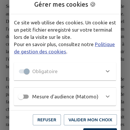
Gérer mes cookies 🍪
Selon la légende, une chapelle existait au XIVème siècle. Elle
aurait été remplacée au XVIème siècle par un édifice plus vaste.
Deux moines cisterciens de l'abbaye voisine de Fontaine-Daniel
Ce site web utilise des cookies. Un cookie est
l'aurait faite reconstruire grâce à une quête en grains, d'où le nom
un petit fichier enregistré sur votre terminal
du village. Cependant, un texte de 1367 évoque l'existence d'un
lors de la visite sur le site.
Pour en savoir plus, consultez notre
Politique
certain Henri Augrin, noble, possédant trois journeaux de terre à
de gestion des cookies
.
la "Chapelle-Augrin". L'abbé Angot propose de retenir
l'étymologie du nom propre Augrin comme origine du nom du
bourg.
Obligatoire
En raison de l'éloignement du chef-lieu communal, l'édifice de
culte élevé dans le hameau était une succursale de l'église
paroissiale. Elle avait à ce titre un vicaire et un procureur de
Mesure d'audience (Matomo)
fabrique. Après la Révolution, un prêtre a continué à desservir la
chapelle vicariale. Le 15 février 1843, elle a été érigée en
succursale par une ordonnance royale. Le territoire qui y était
REFUSER
VALIDER MON CHOIX
rattaché s'étendait sur 314 hectares. Il comprenait alors 20 fermes