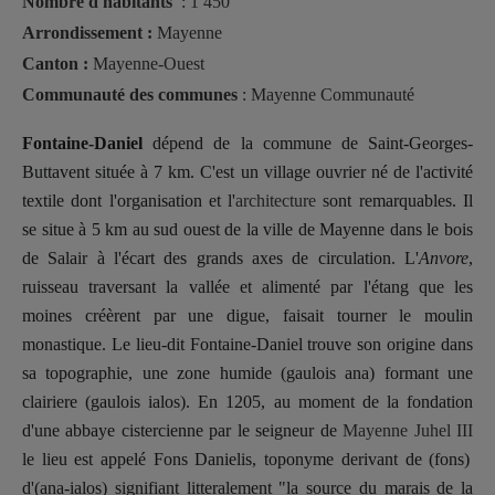
Nombre d'habitants
: 1 450
Arrondissement :
Mayenne
Canton :
Mayenne-Ouest
Communauté des communes
: Mayenne Communauté
Fontaine-Daniel
dépend de la commune de Saint-Georges-
Buttavent
située à 7 km. C'est un village ouvrier né de l'activité
textile
dont l'organisation et l'
architecture
sont remarquables. Il
se situe à 5 km au sud ouest de la ville de
Mayenne dans le bois
de Salair à l'écart des grands axes de circulation. L'
Anvore
,
ruisseau traversant la vallée et alimenté par l'étang que les
moines créèrent par une digue, faisait tourner le moulin
monastique.
Le lieu-dit Fontaine-Daniel trouve son origine dans
sa topographie, une zone humide (gaulois ana) formant une
clairiere (gaulois ialos). En 1205, au moment de la fondation
d'une abbaye cistercienne par le seigneur de
Mayenne Juhel III
le lieu est appelé Fons Danielis, toponyme derivant de (fons)
d'(ana-ialos) signifiant litteralement "la source du marais de la