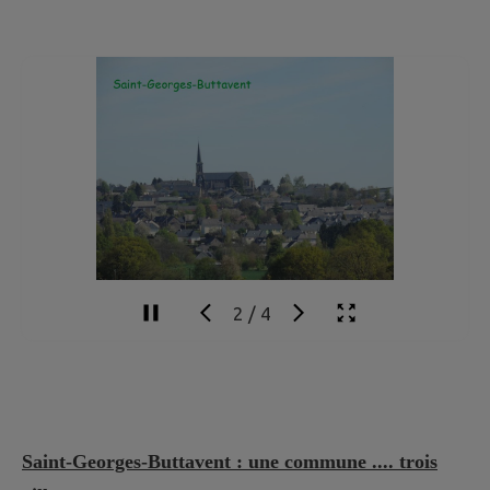
3
/
4
Saint-Georges-Buttavent : une commune .... trois