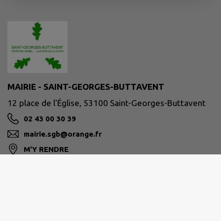
MAIRIE - SAINT-GEORGES-BUTTAVENT
12 place de l'Église, 53100 Saint-Georges-Buttavent
02 43 00 30 39
mairie.sgb@orange.fr
M'Y RENDRE
www.saint-georges-buttavent.fr/
Site réalisé par
IntraMuros SAS
|
Mentions légales
|
CGU
|
Politique de confidentialité