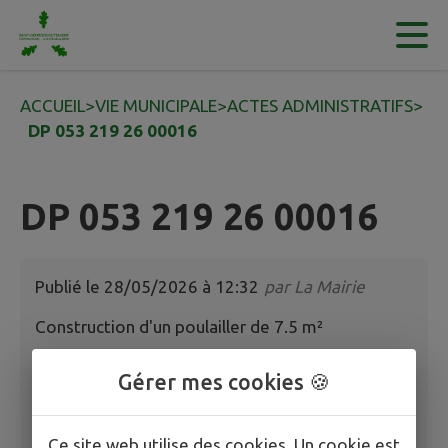
Contenu
Menu
Recherche
Pied de page
ACCUEIL
>
VIE MUNICIPALE
>
ACTES ADMINISTRATIFS
>
DP 053 219 26 00016
DP 053 219 26 00016
Publié le
28/05/2026 à 12:32
par
La Mairie
Construction d'un poulailler de 7.5 m²
Arrêté 2026-117
Gérer mes cookies 🍪
Ce site web utilise des cookies. Un cookie est