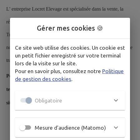
L' entreprise Locret Elevage est spécialisée dans la vente, la
réparation et l’installation de matériel d'élevage en Mayenne.
Gérer mes cookies 🍪
Très polyvalents et expérimentés, ils peuvent répondre à de
Ce site web utilise des cookies. Un cookie est
nombreuses demandes comme pour le dépannage de matériel de
un petit fichier enregistré sur votre terminal
traite.
lors de la visite sur le site.
Pour en savoir plus, consultez notre
Politique
Pour plus de renseignements :
de gestion des cookies
.
tel :
02 43 03 92 02
ou
06 76 89 55 75
Obligatoire
site internet :
https://www.locret-materiel-elevage.com/
Mesure d'audience (Matomo)