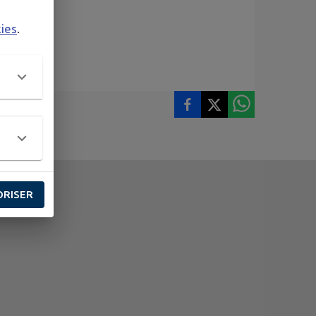
kies
.
ORISER