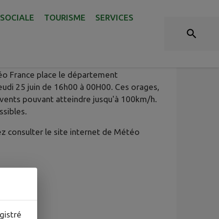
 SOCIALE
TOURISME
SERVICES
éo France place le département
jeudi 25 juin de 16h00 à 00H00. Ces orages,
 vents pouvant atteindre jusqu'à 100km/h.
sibles.
ez consulter le site internet de Météo
gistré