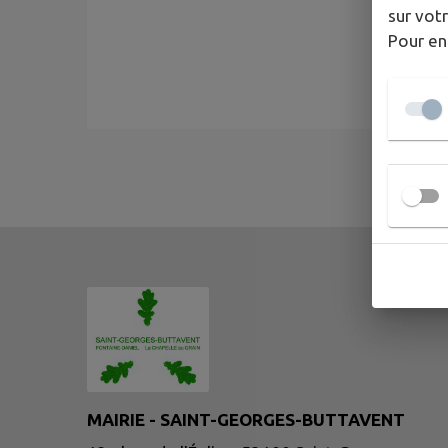
sur votr
Pour en
MAIRIE - SAINT-GEORGES-BUTTAVENT